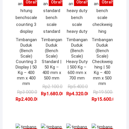
Obral!
Obral!
Obral!
Obral!
Timbangan
Timbangan
Timbangan
Timbangan
Duduk
Duduk
Duduk
Duduk
(Bench
(Bench
(Bench
(Bench
Scale)
Scale)
Scale)
Scale)
Counting 3
Standard |
Heavy Duty
Checkweig
Display | 50
50 Kg –
| 500 Kg –
hing | 50
Kg – 400
400 mm x
600 mm x
Kg – 400
mm x 400
500 mm
700 mm
mm x 500
mm
mm
Harga
Harga
Harga
Harga
Rp
2.100.000,00
Rp
5.400.000,00
Harga
Harga
H
H
Rp
3.000.000,00
Rp
19.500.000,00
aslinya
saat
aslinya
saat
Rp
1.680.000,00
Rp
4.320.000,00
aslinya
saat
a
s
Rp
2.400.000,00
Rp
15.600.000,00
adalah:
ini
adalah:
ini
adalah:
ini
a
i
Rp2.100.000,00.
adalah:
Rp5.400.000,00.
adalah:
Rp3.000.000,00.
adalah:
R
a
Rp1.680.000,00.
Rp4.320.000,00.
Rp2.400.000,00.
R