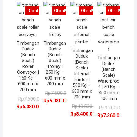
Obral!
Obral!
Obral!
Obral!
Timbangan
Timbangan
Duduk
Duduk
Timbangan
(Bench
(Bench
Duduk
Timbangan
Scale)
Scale)
(Bench
Duduk
Roller
Trolley |
Scale)
(Bench
Conveyor |
250 Kg –
Internal
Scale)
150 Kg –
600 mm x
Printer |
Waterproo
600 mm x
700 mm
500 Kg –
f | 50 Kg –
700 mm
600 mm x
Harga
Harga
400 mm x
Rp
7.600.000,00
700 mm
Harga
Harga
400 mm
Rp
7.600.000,00
aslinya
saat
Rp
6.080.000,00
aslinya
saat
Harga
Harga
Rp
10.500.000,00
Rp
6.080.000,00
adalah:
ini
Ha
Ha
Rp
9.200.000,00
adalah:
ini
aslinya
saat
Rp
8.400.000,00
Rp7.600.000,00.
adalah:
as
sa
Rp
7.360.000,00
Rp7.600.000,00.
adalah:
adalah:
ini
Rp6.080.000,00.
ad
ini
Rp6.080.000,00.
Rp10.500.000,0
adalah:
Rp
ad
Rp8.400.000,00
Rp