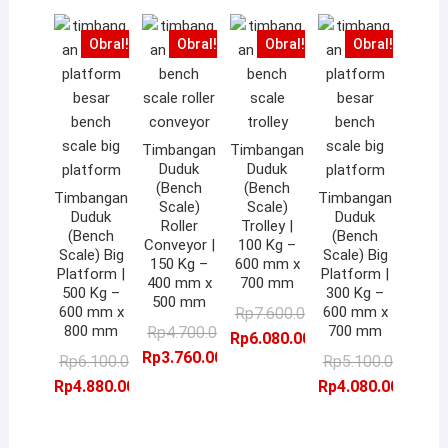
Obral!
Obral!
Obral!
Obral!
Timbangan
Timbangan
Duduk
Duduk
(Bench
(Bench
Timbangan
Timbangan
Scale)
Scale)
Duduk
Duduk
Roller
Trolley |
(Bench
(Bench
Conveyor |
100 Kg –
Scale) Big
Scale) Big
150 Kg –
600 mm x
Platform |
Platform |
400 mm x
700 mm
500 Kg –
300 Kg –
500 mm
Harga
Harga
600 mm x
600 mm x
Rp
7.600.000,00
Harga
Harga
800 mm
700 mm
Rp
4.700.000,00
aslinya
saat
Rp
6.080.000,00
aslinya
saat
Rp
3.760.000,00
Harga
Harga
adalah:
ini
Ha
Ha
Rp
6.100.000,00
Rp
5.100.000,00
adalah:
ini
aslinya
saat
Rp7.600.000,00.
adalah:
as
sa
Rp
4.880.000,00
Rp
4.080.000,00
Rp4.700.000,00.
adalah:
adalah:
ini
Rp6.080.000,00.
ad
ini
Rp3.760.000,00.
Rp6.100.000,00.
adalah:
Rp
ad