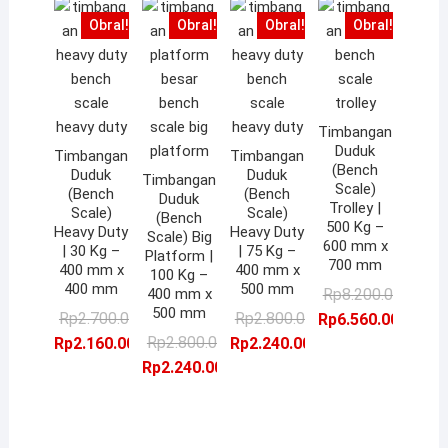
Obral!
Obral!
Obral!
Obral!
Timbangan
Duduk
Timbangan
Timbangan
(Bench
Duduk
Duduk
Timbangan
Scale)
(Bench
(Bench
Duduk
Trolley |
Scale)
Scale)
(Bench
500 Kg –
Heavy Duty
Heavy Duty
Scale) Big
600 mm x
| 30 Kg –
| 75 Kg –
Platform |
700 mm
400 mm x
400 mm x
100 Kg –
400 mm
500 mm
Ha
Ha
400 mm x
Rp
8.200.000,00
500 mm
Harga
Harga
Harga
Harga
as
sa
Rp
2.700.000,00
Rp
2.800.000,00
Rp
6.560.000,00
aslinya
saat
Harga
Harga
aslinya
saat
ad
ini
Rp
2.800.000,00
Rp
2.160.000,00
Rp
2.240.000,00
adalah:
ini
aslinya
saat
adalah:
ini
Rp
ad
Rp
2.240.000,00
Rp2.700.000,00.
adalah:
adalah:
ini
Rp2.800.000,00.
adalah:
Rp
Rp2.160.000,00.
Rp2.800.000,00.
adalah:
Rp2.240.000,00.
Rp2.240.000,00.