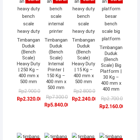
Timbangan
Timbangan
Timbangan
Duduk
Duduk
Duduk
Timbangan
(Bench
(Bench
(Bench
Duduk
Scale)
Scale)
Scale)
(Bench
Heavy Duty
Internal
Heavy Duty
Scale) Big
| 250 Kg –
Printer |
| 15 Kg –
Platform |
400 mm x
150 Kg –
400 mm x
30 Kg –
500 mm
400 mm x
500 mm
400 mm x
500 mm
400 mm
Harga
Harga
Harga
Harga
Rp
2.900.000,00
Rp
2.800.000,00
Harga
Harga
Rp
7.300.000,00
aslinya
saat
aslinya
saat
Ha
Ha
Rp
2.700.000,00
Rp
2.320.000,00
Rp
2.240.000,00
aslinya
saat
Rp
5.840.000,00
adalah:
ini
adalah:
ini
as
sa
Rp
2.160.000,00
adalah:
ini
Rp2.900.000,00.
adalah:
Rp2.800.000,00.
adalah:
ad
ini
Rp7.300.000,00.
adalah:
Rp2.320.000,00.
Rp2.240.000,00.
Rp
ad
Rp5.840.000,00.
Rp