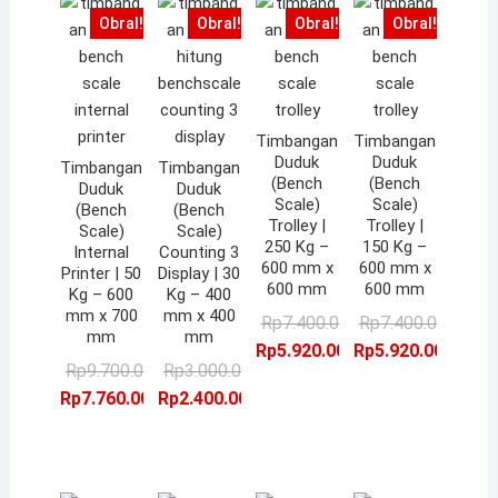
Obral!
Obral!
Obral!
Obral!
Timbangan
Timbangan
Duduk
Duduk
Timbangan
Timbangan
(Bench
(Bench
Duduk
Duduk
Scale)
Scale)
(Bench
(Bench
Trolley |
Trolley |
Scale)
Scale)
250 Kg –
150 Kg –
Internal
Counting 3
600 mm x
600 mm x
Printer | 50
Display | 30
600 mm
600 mm
Kg – 600
Kg – 400
mm x 700
mm x 400
Harga
Harga
Ha
Ha
Rp
7.400.000,00
Rp
7.400.000,00
mm
mm
aslinya
saat
as
sa
Rp
5.920.000,00
Rp
5.920.000,00
Harga
Harga
Harga
Harga
Rp
9.700.000,00
Rp
3.000.000,00
adalah:
ini
ad
ini
aslinya
saat
aslinya
saat
Rp
7.760.000,00
Rp
2.400.000,00
Rp7.400.000,00.
adalah:
Rp
ad
adalah:
ini
adalah:
ini
Rp5.920.000,00.
Rp
Rp9.700.000,00.
adalah:
Rp3.000.000,00.
adalah:
Rp7.760.000,00.
Rp2.400.000,00.