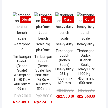
Rp3.100.000,00.
adalah:
Rp7.300.000,00.
adalah:
R
a
Rp2.560.000,00.
Rp2.480.000,00.
Rp5.840.000,00.
R
Obral!
Obral!
Obral!
Obral!
Timbangan
Timbangan
Duduk
Duduk
Timbangan
Timbangan
(Bench
(Bench
Duduk
Duduk
Scale)
Scale)
(Bench
(Bench
Heavy Duty
Heavy Duty
Scale)
Scale) Big
| 75 Kg –
| 100 Kg –
Waterproo
Platform |
400 mm x
400 mm x
f | 30 Kg –
75 Kg –
600 mm
600 mm
400 mm x
400 mm x
400 mm
500 mm
Harga
Harga
Ha
Ha
Rp
3.200.000,00
Rp
3.200.000,00
Harga
Harga
Harga
Harga
aslinya
saat
as
sa
Rp
9.200.000,00
Rp
2.800.000,00
Rp
2.560.000,00
Rp
2.560.000,00
aslinya
saat
aslinya
saat
adalah:
ini
ad
ini
Rp
7.360.000,00
Rp
2.240.000,00
adalah:
ini
adalah:
ini
Rp3.200.000,00.
adalah:
Rp
ad