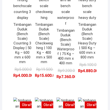
Timbangan
Timbangan
Timbangan
Duduk
Duduk
Duduk
Timbangan
(Bench
(Bench
(Bench
Duduk
Scale)
Scale)
Scale)
(Bench
Counting 3
Checkweig
Heavy Duty
Scale)
Display | 50
hing | 100
| 500 Kg –
Waterproo
Kg – 600
Kg – 400
600 mm x
f | 75 Kg –
mm x 600
mm x 500
800 mm
400 mm x
mm
mm
400 mm
Ha
Ha
Rp
6.100.000,00
Harga
Harga
Harga
Harga
Rp
5.000.000,00
Rp
19.500.000,00
Harga
Harga
as
sa
Rp
9.200.000,00
Rp
4.880.000,00
aslinya
saat
aslinya
saat
Rp
4.000.000,00
Rp
15.600.000,00
aslinya
saat
ad
ini
Rp
7.360.000,00
adalah:
ini
adalah:
ini
adalah:
ini
Rp
ad
Rp5.000.000,00.
adalah:
Rp19.500.000,00.
adalah:
Rp9.200.000,00.
adalah:
Rp
Rp4.000.000,00.
Rp15.600.000,00.
Rp7.360.000,00.
Obral!
Obral!
Obral!
Obral!