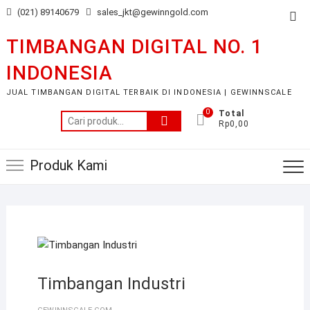
Skip
(021) 89140679
sales_jkt@gewinngold.com
Top
to
Me
content
TIMBANGAN DIGITAL NO. 1
INDONESIA
JUAL TIMBANGAN DIGITAL TERBAIK DI INDONESIA | GEWINNSCALE
0
Total
Pencarian
Rp0,00
untuk:
Produk Kami
Timbangan Industri