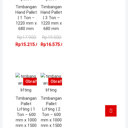
Timbangan
Timbangan
Hand Pallet
Hand Pallet
| 1 Ton –
| 3 Ton –
1220 mm x
1220 mm x
680 mm
680 mm
Harga
Harga
Harga
Harga
Rp
17.900.000,00
Rp
19.500.000,00
aslinya
saat
aslinya
saat
Rp
15.215.000,00
Rp
16.575.000,00
adalah:
ini
adalah:
ini
Rp17.900.000,00.
adalah:
Rp19.500.000,00.
adalah:
Rp15.215.000,00.
Rp16.575.000,00.
Obral!
Obral!
Timbangan
Timbangan
Pallet
Pallet
Go
Lifting | 1
Lifting | 2
Ton – 600
Ton – 600
to
mm x 1000
mm x 1000
top
mm x 1500
mm x 1500