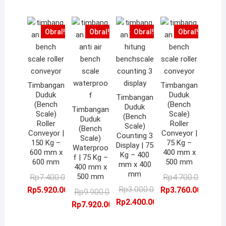
Rp2.480.000,00.
Rp5.920.000,00.
Obral!
Obral!
Obral!
Obral!
Timbangan
Timbangan
Duduk
Duduk
Timbangan
(Bench
(Bench
Duduk
Timbangan
Scale)
Scale)
(Bench
Duduk
Roller
Roller
Scale)
(Bench
Conveyor |
Conveyor |
Counting 3
Scale)
150 Kg –
75 Kg –
Display | 75
Waterproo
600 mm x
400 mm x
Kg – 400
f | 75 Kg –
600 mm
500 mm
mm x 400
400 mm x
mm
Harga
Harga
Ha
Ha
500 mm
Rp
7.400.000,00
Rp
4.700.000,00
aslinya
saat
Harga
Harga
as
sa
Rp
3.000.000,00
Rp
5.920.000,00
Rp
3.760.000,00
Harga
Harga
Rp
9.900.000,00
adalah:
ini
aslinya
saat
ad
ini
Rp
2.400.000,00
aslinya
saat
Rp
7.920.000,00
Rp7.400.000,00.
adalah:
adalah:
ini
Rp
ad
adalah:
ini
Rp5.920.000,00.
Rp3.000.000,00.
adalah:
Rp