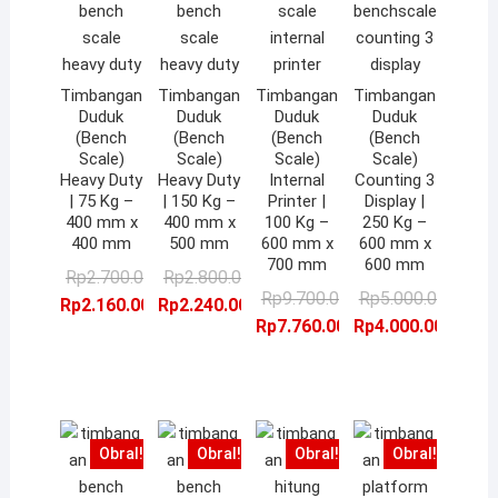
Timbangan
Timbangan
Timbangan
Timbangan
Duduk
Duduk
Duduk
Duduk
(Bench
(Bench
(Bench
(Bench
Scale)
Scale)
Scale)
Scale)
Heavy Duty
Heavy Duty
Internal
Counting 3
| 75 Kg –
| 150 Kg –
Printer |
Display |
400 mm x
400 mm x
100 Kg –
250 Kg –
400 mm
500 mm
600 mm x
600 mm x
700 mm
600 mm
Harga
Harga
Harga
Harga
Rp
2.700.000,00
Rp
2.800.000,00
Harga
Harga
Ha
Ha
Rp
9.700.000,00
Rp
5.000.000,00
aslinya
saat
aslinya
saat
Rp
2.160.000,00
Rp
2.240.000,00
aslinya
saat
as
sa
Rp
7.760.000,00
Rp
4.000.000,00
adalah:
ini
adalah:
ini
adalah:
ini
ad
ini
Rp2.700.000,00.
adalah:
Rp2.800.000,00.
adalah:
Rp9.700.000,00.
adalah:
Rp
ad
Rp2.160.000,00.
Rp2.240.000,00.
Rp7.760.000,00.
Rp
Obral!
Obral!
Obral!
Obral!