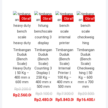
Rp20.500.000,00.
adalah:
Rp5.000.000,00.
adalah:
Rp
ad
Rp2.160.000,00.
Rp16.400.000,00.
Rp4.000.000,00.
Rp
Obral!
Obral!
Obral!
Obral!
Timbangan
Timbangan
Timbangan
Timbangan
Duduk
Duduk
Duduk
Duduk
(Bench
(Bench
(Bench
(Bench
Scale)
Scale)
Scale)
Scale)
Heavy Duty
Counting 3
Internal
Checkweig
| 50 Kg –
Display |
Printer |
hing | 50
400 mm x
250 Kg –
100 Kg –
Kg – 600
600 mm
400 mm x
400 mm x
mm x 700
500 mm
500 mm
mm
Harga
Harga
Rp
3.200.000,00
Harga
Harga
Harga
Harga
H
H
Rp
3.100.000,00
Rp
7.300.000,00
Rp
20.500.000,00
aslinya
saat
Rp
2.560.000,00
aslinya
saat
aslinya
saat
a
s
Rp
2.480.000,00
Rp
5.840.000,00
Rp
16.400.000,00
adalah:
ini
adalah:
ini
adalah:
ini
a
i
Rp3.200.000,00.
adalah: