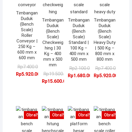
Timbangan
Duduk
Timbangan
Timbangan
Timbangan
(Bench
Duduk
Duduk
Duduk
Scale)
(Bench
(Bench
(Bench
Roller
Scale)
Scale)
Scale)
Conveyor |
Checkweig
Standard |
Heavy Duty
250 Kg –
hing | 30
100 Kg –
| 500 Kg –
600 mm x
Kg – 400
400 mm x
800 mm x
600 mm
mm x 500
500 mm
800 mm
mm
Harga
Harga
Rp
7.400.000,00
Harga
Harga
Ha
Ha
Rp
2.100.000,00
Rp
7.400.000,00
aslinya
saat
Harga
Harga
Rp
19.500.000,00
Rp
5.920.000,00
aslinya
saat
as
sa
Rp
1.680.000,00
Rp
5.920.000,00
adalah:
ini
aslinya
saat
Rp
15.600.000,00
adalah:
ini
ad
ini
Rp7.400.000,00.
adalah:
adalah:
ini
Rp2.100.000,00.
adalah:
Rp
ad
Rp5.920.000,00.
Rp19.500.000,00.
adalah:
Rp1.680.000,00.
Rp
Rp15.600.000,00.
Obral!
Obral!
Obral!
Obral!