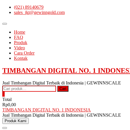
Skip
(021) 89140679
to
sales_jkt@gewinngold.com
content
Topbar
Menu
Home
FAQ
Produk
Video
Cara Order
Kontak
TIMBANGAN DIGITAL NO. 1 INDONES
Jual Timbangan Digital Terbaik di Indonesia | GEWINNSCALE
Pencarian
Cari
untuk:
0
Total
Rp0,00
TIMBANGAN DIGITAL NO. 1 INDONESIA
Jual Timbangan Digital Terbaik di Indonesia | GEWINNSCALE
Produk Kami