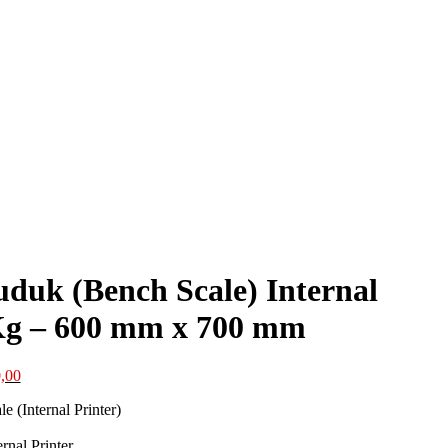
uk (Bench Scale) Internal
 Kg – 600 mm x 700 mm
Harga
,00
saat
 (Internal Printer)
ini
0,00.
adalah:
rnal Printer
Rp8.400.000,00.