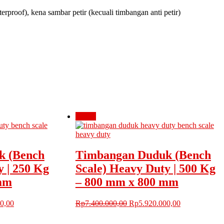
terproof), kena sambar petir (kecuali timbangan anti petir)
Obral!
k (Bench
Timbangan Duduk (Bench
y | 250 Kg
Scale) Heavy Duty | 500 Kg
mm
– 800 mm x 800 mm
Harga
Harga
Harga
0,00
Rp
7.400.000,00
Rp
5.920.000,00
saat
aslinya
saat
ini
adalah:
ini