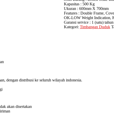
Kapasitas : 500 Kg
Ukuran : 600mm X 700mm
Features : Double Frame, Cover
OK-LOW Weight Indication, Re
Garansi service : 1 (satu) tahun
Kategori:
Timbangan Duduk
T
aan
n, dengan distribusi ke seluruh wilayah indonesia.
gi
idak akan disertakan
giriman