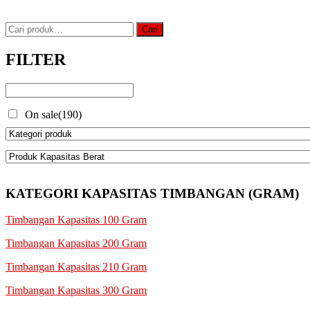
Rp9.900.000,00.
adalah:
Rp7.920.000,00.
Pencarian
Cari
untuk:
FILTER
On sale
(190)
KATEGORI KAPASITAS TIMBANGAN (GRAM)
Timbangan Kapasitas 100 Gram
Timbangan Kapasitas 200 Gram
Timbangan Kapasitas 210 Gram
Timbangan Kapasitas 300 Gram