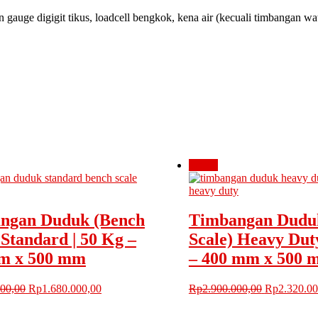
ain gauge digigit tikus, loadcell bengkok, kena air (kecuali timbangan wa
Obral!
ngan Duduk (Bench
Timbangan Dudu
 Standard | 50 Kg –
Scale) Heavy Dut
m x 500 mm
– 400 mm x 500 
Harga
Harga
Harga
000,00
Rp
1.680.000,00
Rp
2.900.000,00
Rp
2.320.00
aslinya
saat
aslinya
adalah:
ini
adalah: