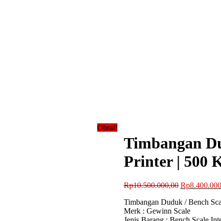
Obral!
Timbangan Dud
Printer | 500
Harga
Rp
10.500.000,00
Rp
8.400.000
aslinya
Timbangan Duduk / Bench Scale
adalah:
Merk : Gewinn Scale
Rp10.500.00
Jenis Barang : Bench Scale Inte