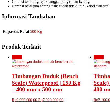
Garansi terhitung sejak tanggal pengiriman barang
Garansi batal jika barang fisik sudah tidak utuh, kabel atau str
Informasi Tambahan
Kapasitas Berat
500 Kg
Produk Terkait
Obral!
Obral!
Timbangan Duduk (Bench
Timba
Scale) Waterproof | 150 Kg
Scale)
– 400 mm x 500 mm
400 m
Harga
Harga
Rp
9.900.000,00
Rp
7.920.000,00
Rp
2.100.
aslinya
saat
adalah:
ini