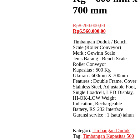
700 mm
Harga
Rp
8.200.000,00
aslinya
Harga
Rp
6.560.000,00
adalah:
saat
Timbangan Duduk / Bench
Rp8.200.000,00.
ini
Scale (Roller Conveyor)
adalah:
Merk : Gewinn Scale
Rp6.560.000,00.
Jenis Barang : Bench Scale
Roller Conveyor
Kapasitas : 500 Kg
Ukuran : 600mm X 700mm
Features : Double Frame, Cover
Stainless Steel, Adjustable Foot,
Single Loadcell, LED Display,
HI-OK-LOW Weight
Indication, Rechargeable
Battery, RS-232 Interface
Garansi service : 1 (satu) tahun
Kategori:
Timbangan Duduk
Tag:
Timbangan Kapasitas 500