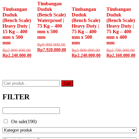
Timbangan
Timbangan
Duduk
Timbangan
Timbangan
Duduk
(Bench Scale)
Duduk
Duduk
(Bench Scale)
Waterproof |
(Bench Scale)
(Bench Scale)
Heavy Duty |
75 Kg – 400
Heavy Duty |
Heavy Duty |
15 Kg – 400
mm x 500
75 Kg – 400
75 Kg – 400
mm x 500
mm
mm x 500
mm x 400
mm
mm
mm
Harga
Rp
9.900.000,00
aslinya
Harga
Rp
7.920.000,00
Harga
Harga
Ha
Rp
2.800.000,00
Rp
2.800.000,00
Rp
2.700.000,00
adalah:
saat
aslinya
Harga
aslinya
Harga
as
H
Rp
2.240.000,00
Rp
2.240.000,00
Rp
2.160.000,00
Rp9.900.000,00.
ini
adalah:
saat
adalah:
saat
ad
sa
adalah:
Rp2.800.000,00.
ini
Rp2.800.000,00.
ini
Rp
in
Rp7.920.000,00.
adalah:
adalah:
ad
Rp2.240.000,00.
Rp2.240.000,00.
Rp
Pencarian
Cari
untuk:
FILTER
On sale
(190)