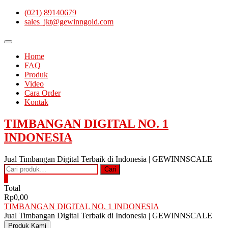
Skip
(021) 89140679
to
sales_jkt@gewinngold.com
content
Topbar
Menu
Home
FAQ
Produk
Video
Cara Order
Kontak
TIMBANGAN DIGITAL NO. 1
INDONESIA
Jual Timbangan Digital Terbaik di Indonesia | GEWINNSCALE
Pencarian
Cari
untuk:
0
Total
Rp0,00
TIMBANGAN DIGITAL NO. 1 INDONESIA
Jual Timbangan Digital Terbaik di Indonesia | GEWINNSCALE
Produk Kami