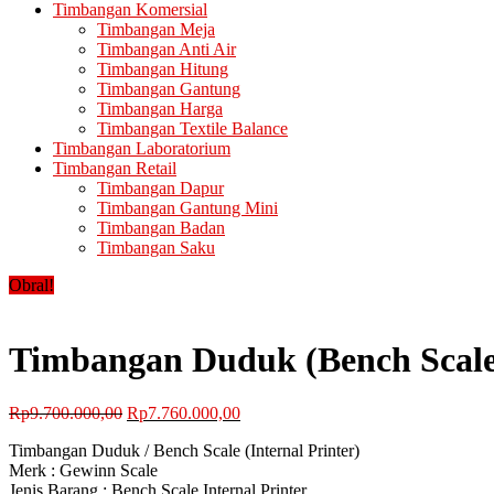
Timbangan Komersial
Timbangan Meja
Timbangan Anti Air
Timbangan Hitung
Timbangan Gantung
Timbangan Harga
Timbangan Textile Balance
Timbangan Laboratorium
Timbangan Retail
Timbangan Dapur
Timbangan Gantung Mini
Timbangan Badan
Timbangan Saku
Obral!
Timbangan Duduk (Bench Scale)
Harga
Harga
Rp
9.700.000,00
Rp
7.760.000,00
aslinya
saat
Timbangan Duduk / Bench Scale (Internal Printer)
adalah:
ini
Merk : Gewinn Scale
Rp9.700.000,00.
adalah:
Jenis Barang : Bench Scale Internal Printer
Rp7.760.000,00.