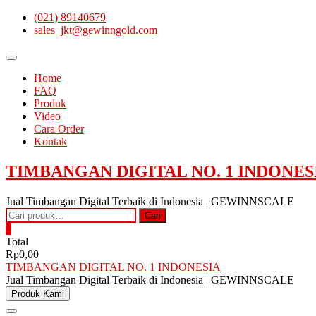
Skip
(021) 89140679
to
sales_jkt@gewinngold.com
content
Topbar
Menu
Home
FAQ
Produk
Video
Cara Order
Kontak
TIMBANGAN DIGITAL NO. 1 INDONES
Jual Timbangan Digital Terbaik di Indonesia | GEWINNSCALE
Pencarian
Cari
untuk:
0
Total
Rp0,00
TIMBANGAN DIGITAL NO. 1 INDONESIA
Jual Timbangan Digital Terbaik di Indonesia | GEWINNSCALE
Produk Kami