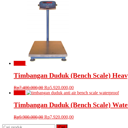
aslinya
saat
adalah:
ini
Rp9.200.000,00.
adalah:
Rp7.360.000,00.
Obral!
Timbangan Duduk (Bench Scale) Heav
Harga
Harga
Rp
7.400.000,00
Rp
5.920.000,00
aslinya
saat
Obral!
adalah:
ini
Rp7.400.000,00.
adalah:
Timbangan Duduk (Bench Scale) Wate
Rp5.920.000,00.
Harga
Harga
Rp
9.900.000,00
Rp
7.920.000,00
aslinya
saat
Pencarian
adalah:
ini
Cari