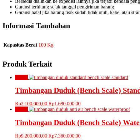
Bersedia dialihkan ke expedisi lainnya jika terjadi kendala pen
Garansi terhitung sejak tanggal pengiriman barang
Garansi batal jika barang fisik sudah tidak utuh, kabel atau str
Informasi Tambahan
Kapasitas Berat
100 Kg
Produk Terkait
Obral!
Timbangan Duduk (Bench Scale) Stand
Harga
Harga
Rp
2.100.000,00
Rp
1.680.000,00
aslinya
saat
Obral!
adalah:
ini
Rp2.100.000,00.
adalah:
Timbangan Duduk (Bench Scale) Wate
Rp1.680.000,00.
Harga
Harga
Rp
9.200.000,00
Rp
7.360.000,00