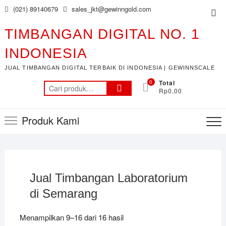
Skip
(021) 89140679
sales_jkt@gewinngold.com
Top
to
Me
content
TIMBANGAN DIGITAL NO. 1
INDONESIA
JUAL TIMBANGAN DIGITAL TERBAIK DI INDONESIA | GEWINNSCALE
0
Total
Pencarian
Rp0,00
untuk:
Produk Kami
Jual Timbangan Laboratorium
di Semarang
Menampilkan 9–16 dari 16 hasil