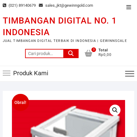
Skip
(021) 89140679
sales_jkt@gewinngold.com
Top
to
Men
content
TIMBANGAN DIGITAL NO. 1
INDONESIA
JUAL TIMBANGAN DIGITAL TERBAIK DI INDONESIA | GEWINNSCALE
0
Total
Pencarian
Rp0,00
untuk:
Produk Kami
Obral!