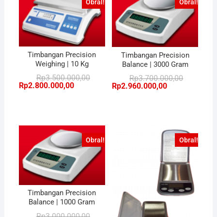
Obral!
Obral!
Timbangan Precision
Timbangan Precision
Weighing | 10 Kg
Balance | 3000 Gram
Harga
Harga
Rp
3.500.000,00
Harga
Harga
Rp
3.700.000,00
aslinya
saat
aslinya
saat
Rp
2.800.000,00
Rp
2.960.000,00
adalah:
ini
adalah:
ini
Rp3.500.000,00.
adalah:
Rp3.700.00
adalah:
Rp2.800.000,00.
Rp2.960.00
Obral!
Obral!
Timbangan Precision
Balance | 1000 Gram
Harga
Harga
Rp
3.000.000,00