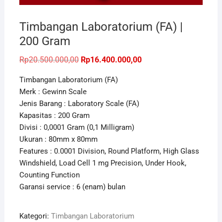
Timbangan Laboratorium (FA) |
200 Gram
Harga
Harga
Rp
20.500.000,00
Rp
16.400.000,00
aslinya
saat
adalah:
ini
Timbangan Laboratorium (FA)
Rp20.500.000,00.
adalah:
Rp16.400.000,00.
Merk : Gewinn Scale
Jenis Barang : Laboratory Scale (FA)
Kapasitas : 200 Gram
Divisi : 0,0001 Gram (0,1 Milligram)
Ukuran : 80mm x 80mm
Features : 0.0001 Division, Round Platform, High Glass
Windshield, Load Cell 1 mg Precision, Under Hook,
Counting Function
Garansi service : 6 (enam) bulan
Kategori:
Timbangan Laboratorium