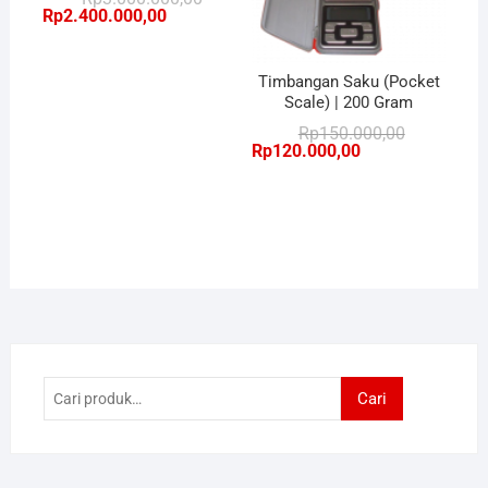
aslinya
saat
Rp
2.400.000,00
adalah:
ini
Rp3.000.000,00.
adalah:
Rp2.400.000,00.
Timbangan Saku (Pocket
Scale) | 200 Gram
Harga
Harga
Rp
150.000,00
aslinya
saat
Rp
120.000,00
adalah:
ini
Rp150.000,
adalah:
Rp120.000,
Pencarian
Cari
untuk: