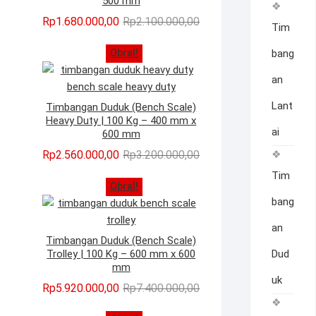
500 mm
Harga
Harga
Rp
1.680.000,00
Rp
2.100.000,00
Tim
aslinya
saat
Obral!
bang
adalah:
ini
Rp2.100.000,00.
adalah:
an
Rp1.680.000,00.
Lant
Timbangan Duduk (Bench Scale)
Heavy Duty | 100 Kg – 400 mm x
ai
600 mm
Harga
Harga
Rp
2.560.000,00
Rp
3.200.000,00
aslinya
saat
Tim
Obral!
adalah:
ini
bang
Rp3.200.000,00.
adalah:
Rp2.560.000,00.
an
Timbangan Duduk (Bench Scale)
Trolley | 100 Kg – 600 mm x 600
Dud
mm
uk
Harga
Harga
Rp
5.920.000,00
Rp
7.400.000,00
aslinya
saat