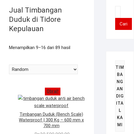
Jual Timbangan
Pencar
untuk:
Duduk di Tidore
Cari
Kepulauan
Menampilkan 9–16 dari 89 hasil
TIM
BA
NG
AN
Obral!
DIG
ITA
L
Timbangan Duduk (Bench Scale)
KA
Waterproof | 300 Kg – 600 mm x
MI
700 mm