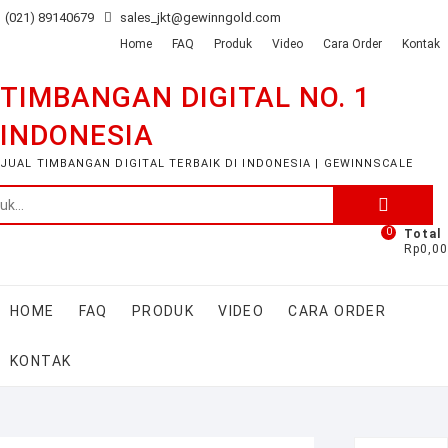
Skip
(021) 89140679
sales_jkt@gewinngold.com
to
Home
FAQ
Produk
Video
Cara Order
Kontak
content
TIMBANGAN DIGITAL NO. 1
INDONESIA
JUAL TIMBANGAN DIGITAL TERBAIK DI INDONESIA | GEWINNSCALE
Pencarian
untuk:
0
Total
Rp0,00
HOME
FAQ
PRODUK
VIDEO
CARA ORDER
KONTAK