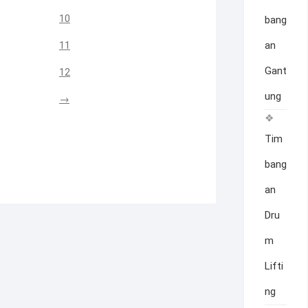
10
bang
11
an
Gant
12
ung
→
Tim
bang
an
Dru
m
Lifti
ng