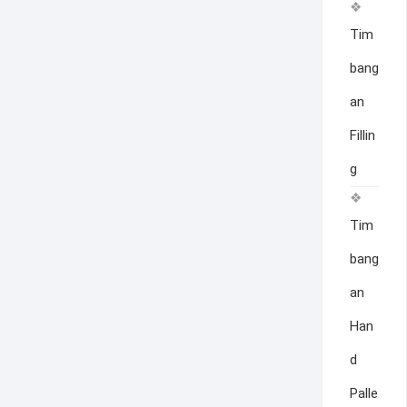
Tim
bang
an
Fillin
g
Tim
bang
an
Han
d
Palle