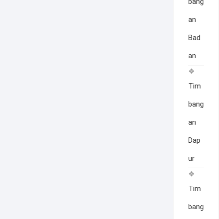
bang
an
Bad
an
Tim
bang
an
Dap
ur
Tim
bang