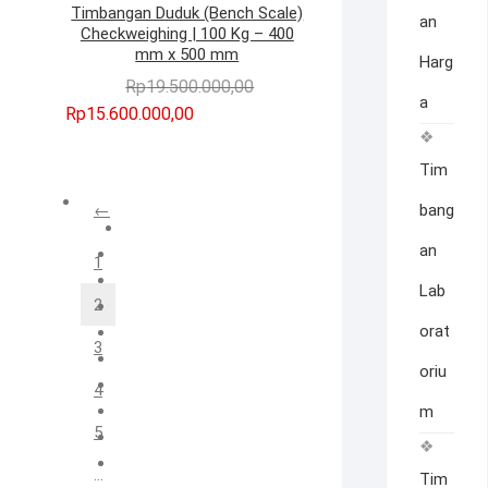
Timbangan Duduk (Bench Scale)
an
Checkweighing | 100 Kg – 400
mm x 500 mm
Harg
Harga
Harga
Rp
19.500.000,00
a
aslinya
saat
Rp
15.600.000,00
adalah:
ini
Rp19.500.000,00.
adalah:
Tim
Rp15.600.000,00.
←
bang
an
1
Lab
2
orat
3
oriu
4
m
5
…
Tim