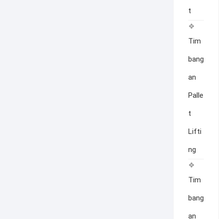
t
Tim
bang
an
Palle
t
Lifti
ng
Tim
bang
an