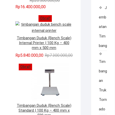
Harga
Harga
Rp
20.500.000,00
aslinya
saat
Rp
16.400.000,00
J
adalah:
ini
emb
Obral!
Rp20.500.000,00.
adalah:
Rp16.400.000,00.
atan
Tim
Timbangan Duduk (Bench Scale)
Internal Printer | 100 Kg – 400
bang
mm x 500 mm
Harga
Harga
Rp
5.840.000,00
Rp
7.300.000,00
aslinya
saat
Tim
Obral!
adalah:
ini
bang
Rp7.300.000,00.
adalah:
Rp5.840.000,00.
an
Truk
Torn
Timbangan Duduk (Bench Scale)
ado
Standard | 100 Kg – 400 mm x