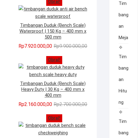
Obral!
adalah:
ini
Tim
Rp7.400.000,00.
adalah:
bang
Rp5.920.000,00.
Timbangan Duduk (Bench Scale)
an
Waterproof | 150 Kg – 400 mm x
500 mm
Meja
Harga
Harga
Rp
7.920.000,00
Rp
9.900.000,00
aslinya
saat
Tim
Obral!
adalah:
ini
Rp9.900.000,00.
adalah:
bang
Rp7.920.000,00.
an
Timbangan Duduk (Bench Scale)
Heavy Duty | 30 Kg – 400 mm x
Hitu
400 mm
ng
Harga
Harga
Rp
2.160.000,00
Rp
2.700.000,00
aslinya
saat
Obral!
adalah:
ini
Tim
Rp2.700.000,00.
adalah:
bang
Rp2.160.000,00.