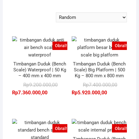
Obral!
Obral!
Timbangan Duduk (Bench
Timbangan Duduk (Bench
Scale) Waterproof | 50 Kg
Scale) Big Platform | 500
– 400 mm x 400 mm
Kg – 800 mm x 800 mm
Harga
Harga
Harga
Harga
Rp
9.200.000,00
Rp
7.400.000,00
aslinya
saat
aslinya
saat
Rp
7.360.000,00
Rp
5.920.000,00
adalah:
ini
adalah:
ini
Rp9.200.000,00.
adalah:
Rp7.400.00
adalah:
Rp7.360.000,00.
Rp5.920.00
Obral!
Obral!
Timbangan Duduk (Bench