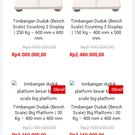
Timbangan Duduk (Bench
Timbangan Duduk (Bench
Scale) Counting 3 Display
Scale) Counting 3 Display
| 250 Kg – 600 mm x 600
| 150 Kg – 400 mm x 500
mm
mm
Harga
Harga
Harga
Harga
Rp
5.000.000,00
Rp
3.100.000,00
aslinya
saat
aslinya
saat
Rp
4.000.000,00
Rp
2.480.000,00
adalah:
ini
adalah:
ini
Rp5.000.000,00.
adalah:
Rp3.100.00
adalah:
Rp4.000.000,00.
Rp2.480.00
Obral!
Obral!
Timbangan Duduk (Bench
Timbangan Duduk (Bench
Scale) Big Platform | 30
Scale) Big Platform | 50
Kg – 400 mm x 400 mm
Kg – 400 mm x 400 mm
Harga
Harga
Harga
Harga
Rp
2.700.000,00
Rp
2.700.000,00
aslinya
saat
aslinya
saat