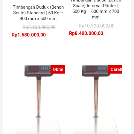
Scale) Internal Printer |
Timbangan Duduk (Bench
500 Kg – 600 mm x 700
Scale) Standard | 50 Kg –
mm
400 mm x 500 mm
Harga
Harga
Rp
10.500.000,00
Harga
Harga
Rp
2.100.000,00
aslinya
saat
Rp
8.400.000,00
aslinya
saat
Rp
1.680.000,00
adalah:
ini
adalah:
ini
Rp10.500.
adalah:
Rp2.100.000,00.
adalah:
Rp8.400.0
Rp1.680.000,00.
Obral!
Obral!