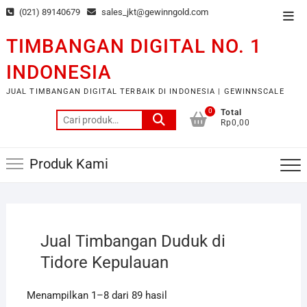
Skip
(021) 89140679
sales_jkt@gewinngold.com
Top
to
Men
content
TIMBANGAN DIGITAL NO. 1
INDONESIA
JUAL TIMBANGAN DIGITAL TERBAIK DI INDONESIA | GEWINNSCALE
0
Total
Pencarian
Rp0,00
untuk:
Produk Kami
Jual Timbangan Duduk di
Tidore Kepulauan
Menampilkan 1–8 dari 89 hasil