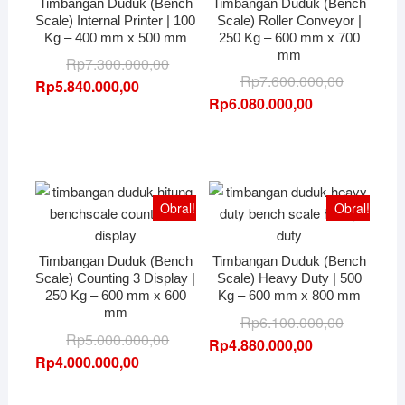
Timbangan Duduk (Bench
Timbangan Duduk (Bench
Scale) Internal Printer | 100
Scale) Roller Conveyor |
Kg – 400 mm x 500 mm
250 Kg – 600 mm x 700
mm
Harga
Harga
Rp
7.300.000,00
Harga
Harga
Rp
7.600.000,00
aslinya
saat
Rp
5.840.000,00
aslinya
saat
Rp
6.080.000,00
adalah:
ini
adalah:
ini
Rp7.300.000,00.
adalah:
Rp7.600.0
adalah:
Rp5.840.000,00.
Rp6.080.0
Obral!
Obral!
Timbangan Duduk (Bench
Timbangan Duduk (Bench
Scale) Counting 3 Display |
Scale) Heavy Duty | 500
250 Kg – 600 mm x 600
Kg – 600 mm x 800 mm
mm
Harga
Harga
Rp
6.100.000,00
Harga
Harga
Rp
5.000.000,00
aslinya
saat
Rp
4.880.000,00
aslinya
saat
Rp
4.000.000,00
adalah:
ini
adalah:
ini
Rp6.100.0
adalah:
Rp5.000.000,00.
adalah: