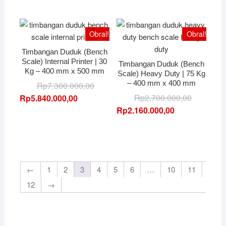
Rp4.880.0
Rp4.000.000,00.
Obral!
Obral!
Timbangan Duduk (Bench
Scale) Internal Printer | 30
Timbangan Duduk (Bench
Kg – 400 mm x 500 mm
Scale) Heavy Duty | 75 Kg
– 400 mm x 400 mm
Harga
Harga
Rp
7.300.000,00
aslinya
saat
Harga
Harga
Rp
2.700.000,00
Rp
5.840.000,00
adalah:
ini
aslinya
saat
Rp
2.160.000,00
Rp7.300.000,00.
adalah:
adalah:
ini
Rp5.840.000,00.
Rp2.700.0
adalah:
Rp2.160.0
←
1
2
3
4
5
6
…
10
11
12
→