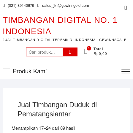
Skip
(021) 89140679
sales_jkt@gewinngold.com
Top
to
Me
content
TIMBANGAN DIGITAL NO. 1
INDONESIA
JUAL TIMBANGAN DIGITAL TERBAIK DI INDONESIA | GEWINNSCALE
0
Total
Pencarian
Rp0,00
untuk:
Produk Kami
Jual Timbangan Duduk di
Pematangsiantar
Menampilkan 17–24 dari 89 hasil