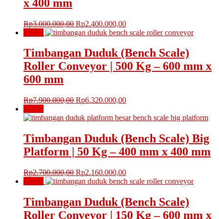
x 400 mm
Harga
Harga
Rp
3.000.000,00
Rp
2.400.000,00
aslinya
saat
Obral!
adalah:
ini
Rp3.000.000,00.
adalah:
Timbangan Duduk (Bench Scale)
Rp2.400.000,00.
Roller Conveyor | 500 Kg – 600 mm x
600 mm
Harga
Harga
Rp
7.900.000,00
Rp
6.320.000,00
aslinya
saat
Obral!
adalah:
ini
Rp7.900.000,00.
adalah:
Rp6.320.000,00.
Timbangan Duduk (Bench Scale) Big
Platform | 50 Kg – 400 mm x 400 mm
Harga
Harga
Rp
2.700.000,00
Rp
2.160.000,00
aslinya
saat
Obral!
adalah:
ini
Rp2.700.000,00.
adalah:
Timbangan Duduk (Bench Scale)
Rp2.160.000,00.
Roller Conveyor | 150 Kg – 600 mm x