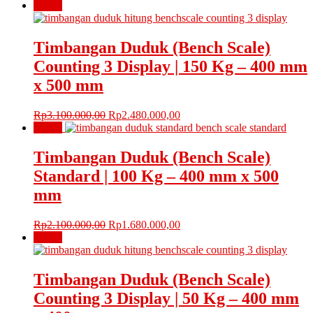
Obral!
Timbangan Duduk (Bench Scale)
Counting 3 Display | 150 Kg – 400 mm
x 500 mm
Harga
Harga
Rp
3.100.000,00
Rp
2.480.000,00
aslinya
saat
Obral!
adalah:
ini
Rp3.100.000,00.
adalah:
Timbangan Duduk (Bench Scale)
Rp2.480.000,00.
Standard | 100 Kg – 400 mm x 500
mm
Harga
Harga
Rp
2.100.000,00
Rp
1.680.000,00
aslinya
saat
Obral!
adalah:
ini
Rp2.100.000,00.
adalah:
Rp1.680.000,00.
Timbangan Duduk (Bench Scale)
Counting 3 Display | 50 Kg – 400 mm