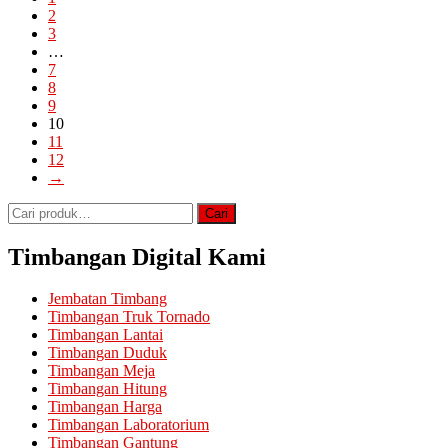
2
Rp2.400.000,00.
3
…
7
8
9
10
11
12
→
Pencarian
Cari
untuk:
Timbangan Digital Kami
Jembatan Timbang
Timbangan Truk Tornado
Timbangan Lantai
Timbangan Duduk
Timbangan Meja
Timbangan Hitung
Timbangan Harga
Timbangan Laboratorium
Timbangan Gantung