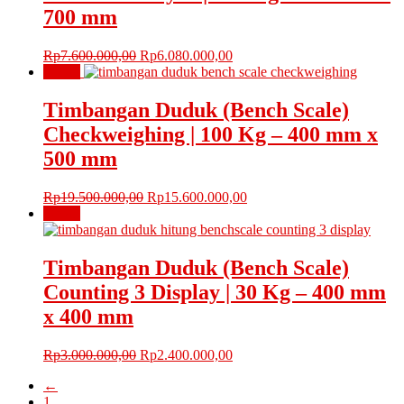
700 mm
Harga
Harga
Rp
7.600.000,00
Rp
6.080.000,00
aslinya
saat
Obral!
adalah:
ini
Rp7.600.000,00.
adalah:
Timbangan Duduk (Bench Scale)
Rp6.080.000,00.
Checkweighing | 100 Kg – 400 mm x
500 mm
Harga
Harga
Rp
19.500.000,00
Rp
15.600.000,00
aslinya
saat
Obral!
adalah:
ini
Rp19.500.000,00.
adalah:
Rp15.600.000,00.
Timbangan Duduk (Bench Scale)
Counting 3 Display | 30 Kg – 400 mm
x 400 mm
Harga
Harga
Rp
3.000.000,00
Rp
2.400.000,00
aslinya
saat
←
adalah:
ini
1
Rp3.000.000,00.
adalah: