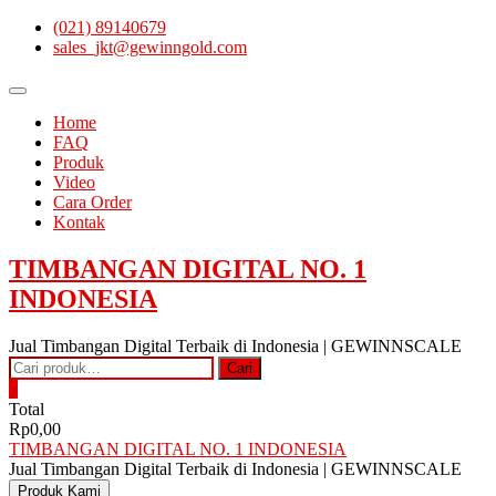
Skip
(021) 89140679
to
sales_jkt@gewinngold.com
content
Topbar
Menu
Home
FAQ
Produk
Video
Cara Order
Kontak
TIMBANGAN DIGITAL NO. 1
INDONESIA
Jual Timbangan Digital Terbaik di Indonesia | GEWINNSCALE
Pencarian
Cari
untuk:
0
Total
Rp0,00
TIMBANGAN DIGITAL NO. 1 INDONESIA
Jual Timbangan Digital Terbaik di Indonesia | GEWINNSCALE
Produk Kami