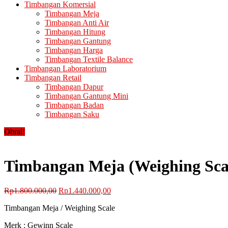
Timbangan Komersial
Timbangan Meja
Timbangan Anti Air
Timbangan Hitung
Timbangan Gantung
Timbangan Harga
Timbangan Textile Balance
Timbangan Laboratorium
Timbangan Retail
Timbangan Dapur
Timbangan Gantung Mini
Timbangan Badan
Timbangan Saku
Obral!
Timbangan Meja (Weighing Sca
Harga
Harga
Rp
1.800.000,00
Rp
1.440.000,00
aslinya
saat
Timbangan Meja / Weighing Scale
adalah:
ini
Rp1.800.000,00.
adalah:
Merk : Gewinn Scale
Rp1.440.000,00.