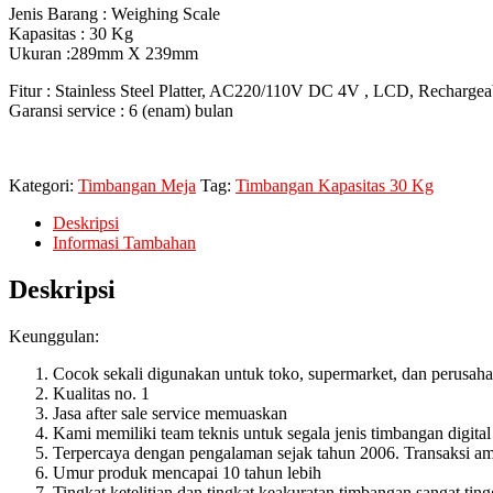
Jenis Barang : Weighing Scale
Kapasitas : 30 Kg
Ukuran :289mm X 239mm
Fitur : Stainless Steel Platter, AC220/110V DC 4V , LCD, Rechargeabl
Garansi service : 6 (enam) bulan
Kategori:
Timbangan Meja
Tag:
Timbangan Kapasitas 30 Kg
Deskripsi
Informasi Tambahan
Deskripsi
Keunggulan:
Cocok sekali digunakan untuk toko, supermarket, dan perusah
Kualitas no. 1
Jasa after sale service memuaskan
Kami memiliki team teknis untuk segala jenis timbangan digital
Terpercaya dengan pengalaman sejak tahun 2006. Transaksi ama
Umur produk mencapai 10 tahun lebih
Tingkat ketelitian dan tingkat keakuratan timbangan sangat ting