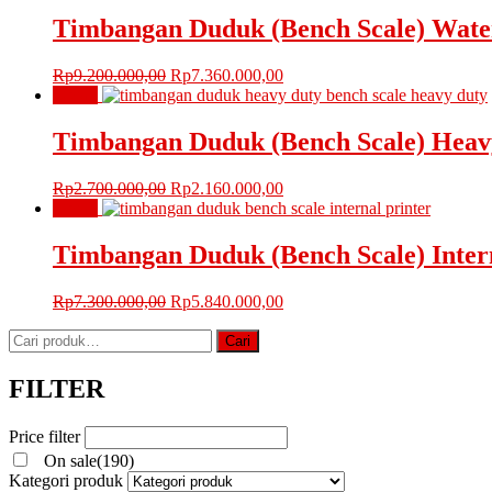
adalah:
ini
Rp1.700.000,00.
adalah:
Timbangan Duduk (Bench Scale) Wate
Rp1.360.000,00.
Harga
Harga
Rp
9.200.000,00
Rp
7.360.000,00
aslinya
saat
Obral!
adalah:
ini
Rp9.200.000,00.
adalah:
Timbangan Duduk (Bench Scale) Heav
Rp7.360.000,00.
Harga
Harga
Rp
2.700.000,00
Rp
2.160.000,00
aslinya
saat
Obral!
adalah:
ini
Rp2.700.000,00.
adalah:
Timbangan Duduk (Bench Scale) Inter
Rp2.160.000,00.
Harga
Harga
Rp
7.300.000,00
Rp
5.840.000,00
aslinya
saat
Pencarian
adalah:
ini
Cari
untuk:
Rp7.300.000,00.
adalah:
Rp5.840.000,00.
FILTER
Price filter
On sale
(190)
Kategori produk