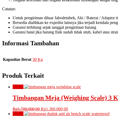
Catatan:
Untuk pengiriman diluar Jabodetabek, Aki / Baterai / Adaptor t
Bersedia dialihkan ke expedisi lainnya jika terjadi kendala pen
Garansi terhitung sejak tanggal pengiriman barang
Garansi batal jika barang fisik sudah tidak utuh, kabel atau str
Informasi Tambahan
Kapasitas Berat
30 Kg
Produk Terkait
Obral!
Timbangan Meja (Weighing Scale) 3 
Harga
Harga
Rp
1.700.000,00
Rp
1.360.000,00
aslinya
saat
Obral!