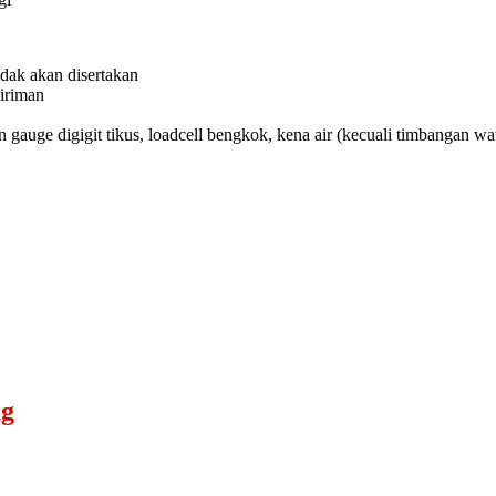
idak akan disertakan
giriman
ain gauge digigit tikus, loadcell bengkok, kena air (kecuali timbangan wa
Kg