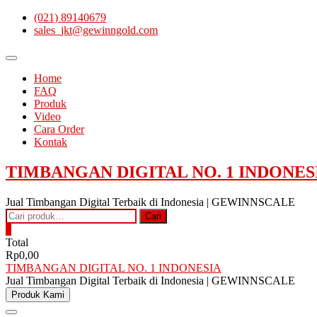
Skip
(021) 89140679
to
sales_jkt@gewinngold.com
content
Topbar
Menu
Home
FAQ
Produk
Video
Cara Order
Kontak
TIMBANGAN DIGITAL NO. 1 INDONES
Jual Timbangan Digital Terbaik di Indonesia | GEWINNSCALE
Pencarian
Cari
untuk:
0
Total
Rp0,00
TIMBANGAN DIGITAL NO. 1 INDONESIA
Jual Timbangan Digital Terbaik di Indonesia | GEWINNSCALE
Produk Kami