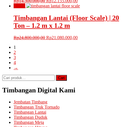
Harga
Harga
Rp
14.300.000,00
Rp
12.155.000,00
aslinya
saat
Obral!
adalah:
ini
Rp14.300.000,00.
adalah:
Timbangan Lantai (Floor Scale) | 20
Rp12.155.000,00.
Ton – 1.2 m x 1.2 m
Harga
Harga
Rp
24.800.000,00
Rp
21.080.000,00
aslinya
saat
1
adalah:
ini
2
Rp24.800.000,00.
adalah:
3
Rp21.080.000,00.
4
→
Pencarian
Cari
untuk:
Timbangan Digital Kami
Jembatan Timbang
Timbangan Truk Tornado
Timbangan Lantai
Timbangan Duduk
Timbangan Meja