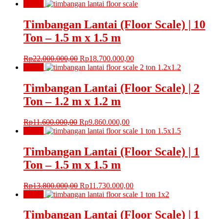
Obral!
Timbangan Lantai (Floor Scale) | 10
Ton – 1.5 m x 1.5 m
Harga
Harga
Rp
22.000.000,00
Rp
18.700.000,00
aslinya
saat
Obral!
adalah:
ini
Rp22.000.000,00.
adalah:
Timbangan Lantai (Floor Scale) | 2
Rp18.700.000,00.
Ton – 1.2 m x 1.2 m
Harga
Harga
Rp
11.600.000,00
Rp
9.860.000,00
aslinya
saat
Obral!
adalah:
ini
Rp11.600.000,00.
adalah:
Timbangan Lantai (Floor Scale) | 1
Rp9.860.000,00.
Ton – 1.5 m x 1.5 m
Harga
Harga
Rp
13.800.000,00
Rp
11.730.000,00
aslinya
saat
Obral!
adalah:
ini
Rp13.800.000,00.
adalah:
Timbangan Lantai (Floor Scale) | 1