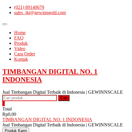
Skip
(021) 89140679
to
sales_jkt@gewinngold.com
content
Topbar
Menu
Home
FAQ
Produk
Video
Cara Order
Kontak
TIMBANGAN DIGITAL NO. 1
INDONESIA
Jual Timbangan Digital Terbaik di Indonesia | GEWINNSCALE
Pencarian
Cari
untuk:
0
Total
Rp0,00
TIMBANGAN DIGITAL NO. 1 INDONESIA
Jual Timbangan Digital Terbaik di Indonesia | GEWINNSCALE
Produk Kami