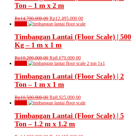
Rp11.730.000,00.
Ton – 1 m x 2 m
Harga
Harga
Rp
14.700.000,00
Rp
12.495.000,00
aslinya
saat
Obral!
adalah:
ini
Rp14.700.000,00.
adalah:
Timbangan Lantai (Floor Scale) | 500
Rp12.495.000,00.
Kg – 1 m x 1 m
Harga
Harga
Rp
10.200.000,00
Rp
8.670.000,00
aslinya
saat
Obral!
adalah:
ini
Rp10.200.000,00.
adalah:
Timbangan Lantai (Floor Scale) | 2
Rp8.670.000,00.
Ton – 1 m x 1 m
Harga
Harga
Rp
10.500.000,00
Rp
8.925.000,00
aslinya
saat
Obral!
adalah:
ini
Rp10.500.000,00.
adalah:
Timbangan Lantai (Floor Scale) | 5
Rp8.925.000,00.
Ton – 1.2 m x 1.2 m