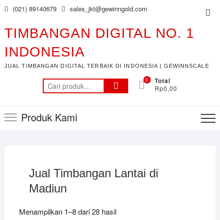
Skip
(021) 89140679
sales_jkt@gewinngold.com
Top
to
Me
content
TIMBANGAN DIGITAL NO. 1
INDONESIA
JUAL TIMBANGAN DIGITAL TERBAIK DI INDONESIA | GEWINNSCALE
0
Total
Pencarian
Rp0,00
untuk:
Produk Kami
Jual Timbangan Lantai di
Madiun
Menampilkan 1–8 dari 28 hasil