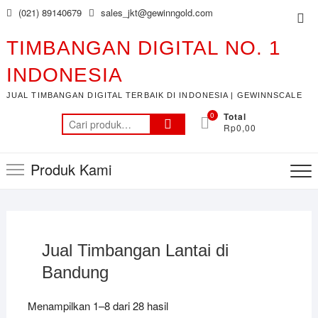
Skip
(021) 89140679
sales_jkt@gewinngold.com
Top
to
Me
content
TIMBANGAN DIGITAL NO. 1
INDONESIA
JUAL TIMBANGAN DIGITAL TERBAIK DI INDONESIA | GEWINNSCALE
0
Total
Pencarian
Rp0,00
untuk:
Produk Kami
Jual Timbangan Lantai di
Bandung
Menampilkan 1–8 dari 28 hasil