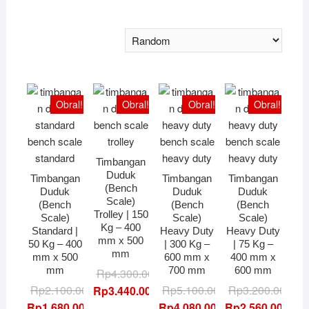
Obral!
Obral!
Obral!
Obral!
Timbangan
Duduk
Timbangan
Timbangan
Timbangan
(Bench
Duduk
Duduk
Duduk
Scale)
(Bench
(Bench
(Bench
Trolley | 150
Scale)
Scale)
Scale)
Kg – 400
Standard |
Heavy Duty
Heavy Duty
mm x 500
50 Kg – 400
| 300 Kg –
| 75 Kg –
mm
mm x 500
600 mm x
400 mm x
mm
700 mm
600 mm
Harga
Harga
Rp
4.300.000,00
Harga
Harga
aslinya
saat
Harga
Harga
Rp
2.100.000,00
Rp
5.100.000,00
Rp
3.200.000,00
Rp
3.440.000,00
aslinya
saat
adalah:
ini
aslinya
saat
Rp
1.680.000,00
Rp
4.080.000,00
Rp
2.560.000,00