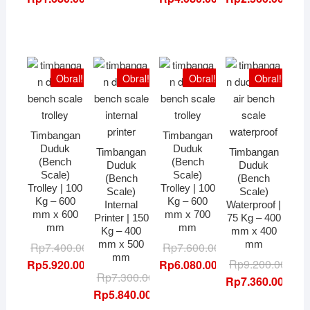
adalah:
ini
Rp4.300.000,00.
adalah:
adalah:
ini
Rp2.100.000,00.
adalah:
Rp3.440.000,00.
Rp5.100.000,0
adalah:
Rp1.680.000,00.
Rp4.080.000,0
Obral!
Obral!
Obral!
Obral!
Timbangan
Timbangan
Duduk
Duduk
Timbangan
Timbangan
(Bench
(Bench
Duduk
Duduk
Scale)
Scale)
(Bench
(Bench
Trolley | 100
Trolley | 100
Scale)
Scale)
Kg – 600
Kg – 600
Internal
Waterproof |
mm x 600
mm x 700
Printer | 150
75 Kg – 400
mm
mm
Kg – 400
mm x 400
mm x 500
mm
Harga
Harga
Harga
Harga
Rp
7.400.000,00
Rp
7.600.000,00
mm
aslinya
saat
aslinya
saat
Rp
9.200.000,00
Rp
5.920.000,00
Rp
6.080.000,00
Harga
Harga
Rp
7.300.000,00
adalah:
ini
adalah:
ini
Rp
7.360.000,00
aslinya
saat
Rp
5.840.000,00
Rp7.400.000,00.
adalah:
Rp7.600.000,0
adalah:
adalah:
ini