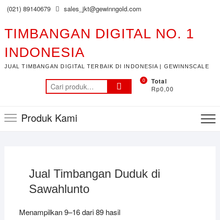
Skip
(021) 89140679
sales_jkt@gewinngold.com
To
to
M
content
TIMBANGAN DIGITAL NO. 1
INDONESIA
JUAL TIMBANGAN DIGITAL TERBAIK DI INDONESIA | GEWINNSCALE
0
Total
Pencarian
Rp0,00
untuk:
Produk Kami
Jual Timbangan Duduk di
Sawahlunto
Menampilkan 9–16 dari 89 hasil