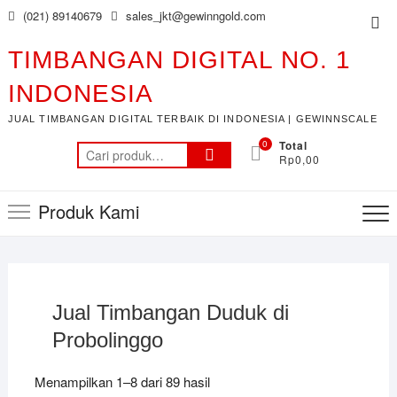
Skip
(021) 89140679
sales_jkt@gewinngold.com
Top
to
Me
content
TIMBANGAN DIGITAL NO. 1
INDONESIA
JUAL TIMBANGAN DIGITAL TERBAIK DI INDONESIA | GEWINNSCALE
0
Total
Pencarian
Rp0,00
untuk:
Produk Kami
Jual Timbangan Duduk di
Probolinggo
Menampilkan 1–8 dari 89 hasil