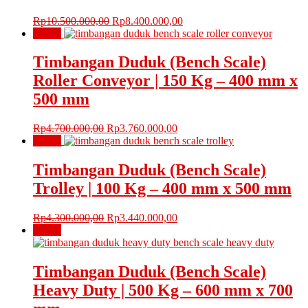
Harga
Harga
Rp
10.500.000,00
Rp
8.400.000,00
aslinya
saat
Obral!
adalah:
ini
Rp10.500.000,00.
adalah:
Timbangan Duduk (Bench Scale)
Rp8.400.000,00.
Roller Conveyor | 150 Kg – 400 mm x
500 mm
Harga
Harga
Rp
4.700.000,00
Rp
3.760.000,00
aslinya
saat
Obral!
adalah:
ini
Rp4.700.000,00.
adalah:
Timbangan Duduk (Bench Scale)
Rp3.760.000,00.
Trolley | 100 Kg – 400 mm x 500 mm
Harga
Harga
Rp
4.300.000,00
Rp
3.440.000,00
aslinya
saat
Obral!
adalah:
ini
Rp4.300.000,00.
adalah:
Rp3.440.000,00.
Timbangan Duduk (Bench Scale)
Heavy Duty | 500 Kg – 600 mm x 700