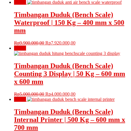
Obral!
Timbangan Duduk (Bench Scale)
Waterproof | 150 Kg – 400 mm x 500
mm
Harga
Harga
Rp
9.900.000,00
Rp
7.920.000,00
aslinya
saat
Obral!
adalah:
ini
Rp9.900.000,00.
adalah:
Rp7.920.000,00.
Timbangan Duduk (Bench Scale)
Counting 3 Display | 50 Kg – 600 mm
x 600 mm
Harga
Harga
Rp
5.000.000,00
Rp
4.000.000,00
aslinya
saat
Obral!
adalah:
ini
Rp5.000.000,00.
adalah:
Timbangan Duduk (Bench Scale)
Rp4.000.000,00.
Internal Printer | 500 Kg – 600 mm x
700 mm