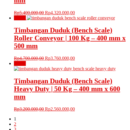
mm
Harga
Harga
Rp
5.400.000,00
Rp
4.320.000,00
aslinya
saat
Obral!
adalah:
ini
Rp5.400.000,00.
adalah:
Timbangan Duduk (Bench Scale)
Rp4.320.000,00.
Roller Conveyor | 100 Kg – 400 mm x
500 mm
Harga
Harga
Rp
4.700.000,00
Rp
3.760.000,00
aslinya
saat
Obral!
adalah:
ini
Rp4.700.000,00.
adalah:
Rp3.760.000,00.
Timbangan Duduk (Bench Scale)
Heavy Duty | 50 Kg – 400 mm x 600
mm
Harga
Harga
Rp
3.200.000,00
Rp
2.560.000,00
aslinya
saat
1
adalah:
ini
2
Rp3.200.000,00.
adalah:
3
Rp2.560.000,00.