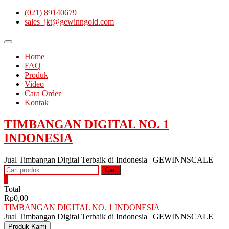
Skip
(021) 89140679
to
sales_jkt@gewinngold.com
content
Topbar
Menu
Home
FAQ
Produk
Video
Cara Order
Kontak
TIMBANGAN DIGITAL NO. 1
INDONESIA
Jual Timbangan Digital Terbaik di Indonesia | GEWINNSCALE
Pencarian
Cari
untuk:
0
Total
Rp0,00
TIMBANGAN DIGITAL NO. 1 INDONESIA
Jual Timbangan Digital Terbaik di Indonesia | GEWINNSCALE
Produk Kami