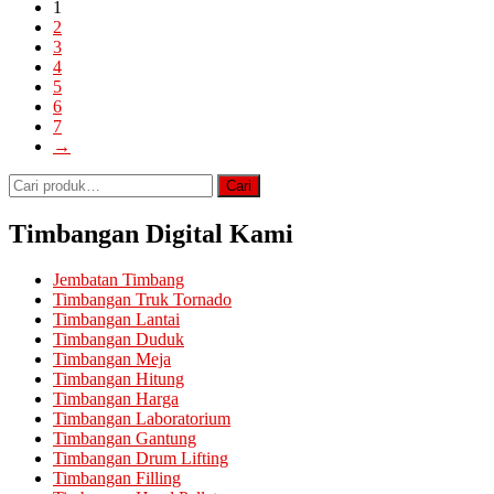
1
2
3
4
5
6
7
→
Pencarian
Cari
untuk:
Timbangan Digital Kami
Jembatan Timbang
Timbangan Truk Tornado
Timbangan Lantai
Timbangan Duduk
Timbangan Meja
Timbangan Hitung
Timbangan Harga
Timbangan Laboratorium
Timbangan Gantung
Timbangan Drum Lifting
Timbangan Filling