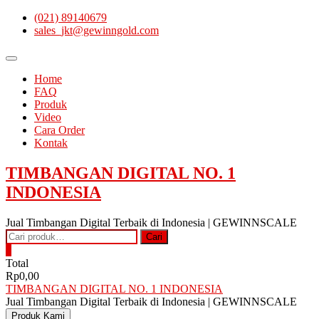
Skip
(021) 89140679
to
sales_jkt@gewinngold.com
content
Topbar
Menu
Home
FAQ
Produk
Video
Cara Order
Kontak
TIMBANGAN DIGITAL NO. 1
INDONESIA
Jual Timbangan Digital Terbaik di Indonesia | GEWINNSCALE
Pencarian
Cari
untuk:
0
Total
Rp0,00
TIMBANGAN DIGITAL NO. 1 INDONESIA
Jual Timbangan Digital Terbaik di Indonesia | GEWINNSCALE
Produk Kami