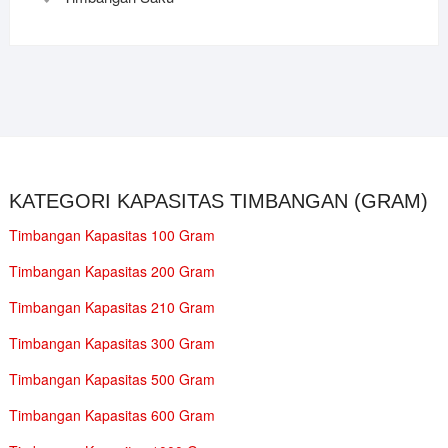
KATEGORI KAPASITAS TIMBANGAN (GRAM)
Timbangan Kapasitas 100 Gram
Timbangan Kapasitas 200 Gram
Timbangan Kapasitas 210 Gram
Timbangan Kapasitas 300 Gram
Timbangan Kapasitas 500 Gram
Timbangan Kapasitas 600 Gram