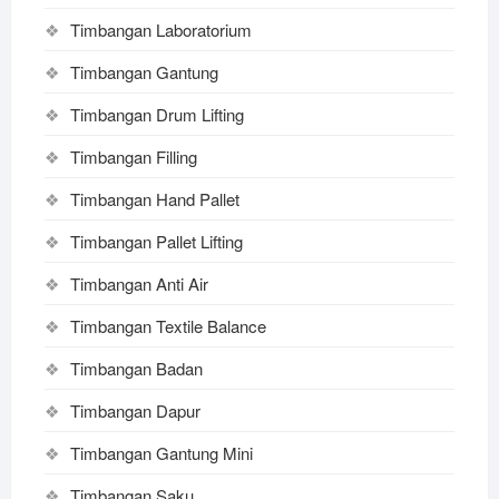
Timbangan Laboratorium
Timbangan Gantung
Timbangan Drum Lifting
Timbangan Filling
Timbangan Hand Pallet
Timbangan Pallet Lifting
Timbangan Anti Air
Timbangan Textile Balance
Timbangan Badan
Timbangan Dapur
Timbangan Gantung Mini
Timbangan Saku