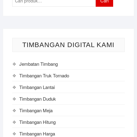
Cari
untuk:
TIMBANGAN DIGITAL KAMI
Jembatan Timbang
Timbangan Truk Tornado
Timbangan Lantai
Timbangan Duduk
Timbangan Meja
Timbangan Hitung
Timbangan Harga