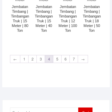
Jembatan
Jembatan
Jembatan
Jembatan
Timbang |
Timbang |
Timbang |
Timbang |
Timbangan
Timbangan
Timbangan
Timbangan
Truk | 15
Truk | 15
Truk | 12
Truk | 18
Meter | 80
Meter | 40
Meter | 100
Meter | 50
Ton
Ton
Ton
Ton
←
1
2
3
4
5
6
7
→
Pencarian