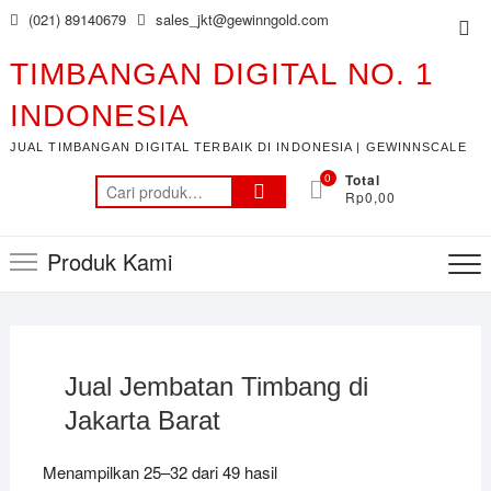
Skip
(021) 89140679
sales_jkt@gewinngold.com
Top
to
Me
content
TIMBANGAN DIGITAL NO. 1
INDONESIA
JUAL TIMBANGAN DIGITAL TERBAIK DI INDONESIA | GEWINNSCALE
0
Total
Pencarian
Rp0,00
untuk:
Produk Kami
Jual Jembatan Timbang di
Jakarta Barat
Menampilkan 25–32 dari 49 hasil