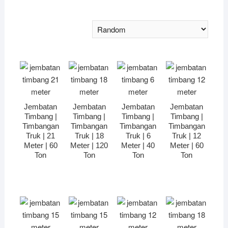
Jembatan
Jembatan
Jembatan
Jembatan
Timbang |
Timbang |
Timbang |
Timbang |
Timbangan
Timbangan
Timbangan
Timbangan
Truk | 21
Truk | 18
Truk | 6
Truk | 12
Meter | 60
Meter | 120
Meter | 40
Meter | 60
Ton
Ton
Ton
Ton