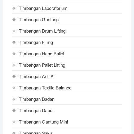
Timbangan Laboratorium
Timbangan Gantung
Timbangan Drum Lifting
Timbangan Filling
Timbangan Hand Pallet
Timbangan Pallet Lifting
Timbangan Anti Air
Timbangan Textile Balance
Timbangan Badan
Timbangan Dapur
Timbangan Gantung Mini
Timbangan Saku