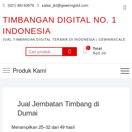
Skip
(021) 89140679
sales_jkt@gewinngold.com
Top
to
Me
content
TIMBANGAN DIGITAL NO. 1
INDONESIA
JUAL TIMBANGAN DIGITAL TERBAIK DI INDONESIA | GEWINNSCALE
0
Total
Pencarian
Rp0,00
untuk:
Produk Kami
Jual Jembatan Timbang di
Dumai
Menampilkan 25–32 dari 49 hasil