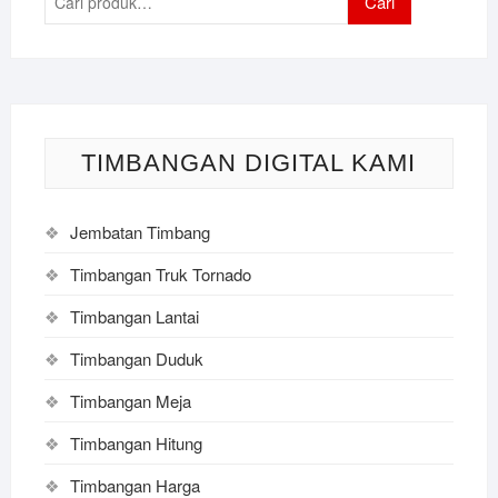
Cari
untuk:
TIMBANGAN DIGITAL KAMI
Jembatan Timbang
Timbangan Truk Tornado
Timbangan Lantai
Timbangan Duduk
Timbangan Meja
Timbangan Hitung
Timbangan Harga