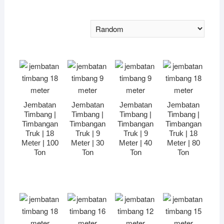
Jembatan
Jembatan
Jembatan
Jembatan
Timbang |
Timbang |
Timbang |
Timbang |
Timbangan
Timbangan
Timbangan
Timbangan
Truk | 18
Truk | 9
Truk | 9
Truk | 18
Meter | 100
Meter | 30
Meter | 40
Meter | 80
Ton
Ton
Ton
Ton