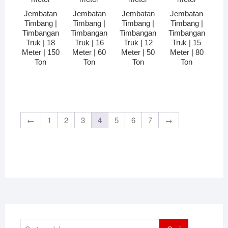
Jembatan
Jembatan
Jembatan
Jembatan
Timbang |
Timbang |
Timbang |
Timbang |
Timbangan
Timbangan
Timbangan
Timbangan
Truk | 18
Truk | 16
Truk | 12
Truk | 15
Meter | 150
Meter | 60
Meter | 50
Meter | 80
Ton
Ton
Ton
Ton
←
1
2
3
4
5
6
7
→
Pencarian